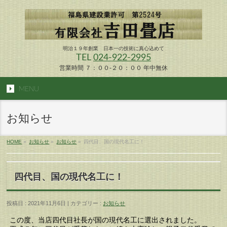
明治１９年創業 日本一の技術に真心込めて
TEL
024-922-2995
営業時間 ７：００-２０：００ 年中無休
MENU
お知らせ
HOME
»
お知らせ
»
お知らせ
»
四代目、国の現代名工に！
四代目、国の現代名工に！
投稿日 : 2021年11月6日 | カテゴリー :
お知らせ
この度、当店四代目社長が国の現代名工に選出されました。