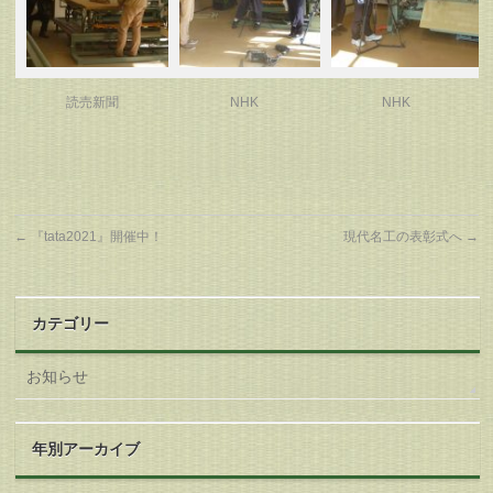
読売新聞
NHK
NHK
←
『tata2021』開催中！
現代名工の表彰式へ
→
カテゴリー
お知らせ
年別アーカイブ