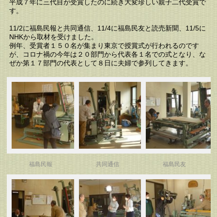
平成７年に三代目が受賞したのに続き大変珍しい親子二代受賞で
す。
11/2に福島民報と共同通信、11/4に福島民友と読売新聞、11/5に
NHKから取材を受けました。
例年、受賞者１５０名が集まり東京で授賞式が行われるのです
が、コロナ禍の今年は２０部門から代表各１名での式となり、な
ぜか第１７部門の代表として８日に夫婦で参列してきます。
福島民報
共同通信
福島民友