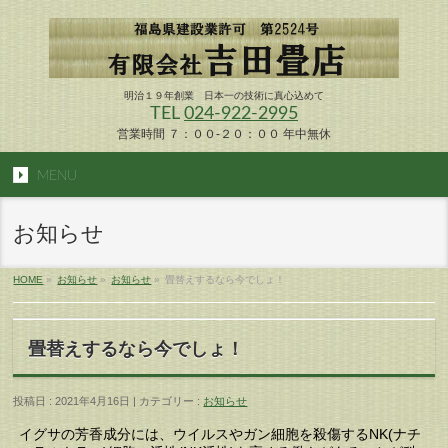
明治１９年創業 日本一の技術に真心込めて
TEL
024-922-2995
営業時間 ７：００-２０：００ 年中無休
MENU
お知らせ
HOME
»
お知らせ
»
お知らせ
»
畳替えするなら今でしょ！
畳替えするなら今でしょ！
投稿日 : 2021年4月16日 | カテゴリー :
お知らせ
イグサの芳香成分には、ウイルスやガン細胞を殺傷するNK(ナチ