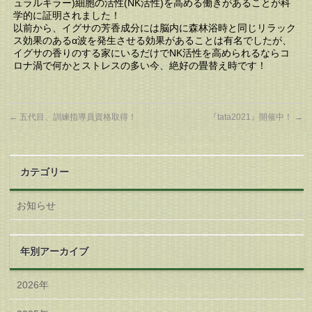
ュラルキラー)細胞の活性(NK活性)を高める働きがあることが科
学的に証明されました！
以前から、イグサの芳香成分には脳内に森林浴時と同じリラック
ス効果のあるα波を発生させる効果があることは有名でしたが、
イグサの香りのする家にいるだけでNK活性を高められるならコ
ロナ渦で何かとストレスの多い今、絶好の畳替え時です！
←
五代目、訓練指導員資格取得！
『tata2021』開催中！
→
カテゴリー
お知らせ
年別アーカイブ
2026年