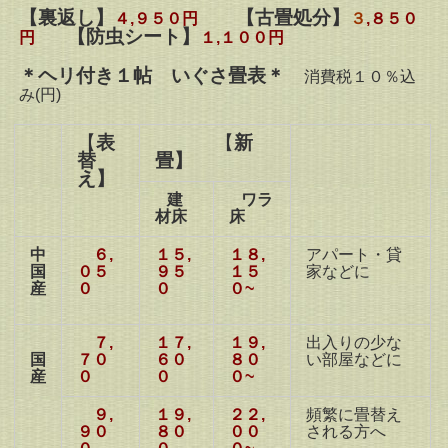
【裏返し】
【
古畳処分】
４,９５０円
３
,８５
０
【防虫シート】
円
１,１００円
＊ヘリ付き１帖 いぐさ畳表＊
消費税１０％込
み
(
円)
【
表
【
新
替
畳】
え】
建
ワラ
材床
床
中
６,
１５,
１８,
アパート・貸
国
０５
９５
１５
家などに
産
０
０
０~
７,
１７,
１９,
出入りの少な
国
７０
６０
８０
い部屋などに
産
０
０
０~
９,
１９,
２２,
頻繁に畳替え
９０
８０
００
される方へ