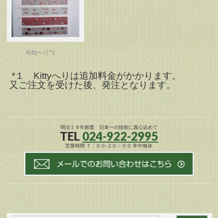
Kittyへり*1
*１ Kittyへりは追加料金がかかります。
又ご注文を受けた後、発注となります。
明治１９年創業 日本一の技術に真心込めて
TEL
024-922-2995
営業時間 ７：００-２０：００ 年中無休