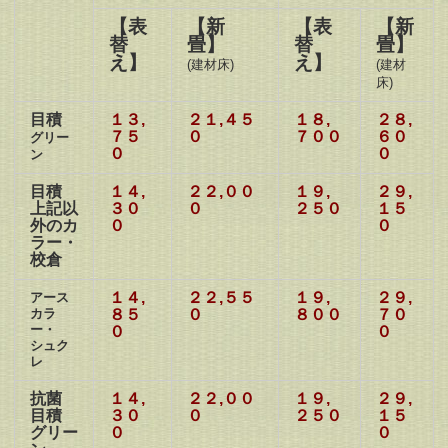
【表
【新
【表
【新
替
畳】
替
畳】
え】
え】
(建材床)
(建材
床)
目積
１３,
２１,４５
１８,
２８,
７５
０
７００
６０
グリー
０
０
ン
目積
１４,
２２,００
１９,
２９,
上記以
３０
０
２
５０
１５
外のカ
０
０
ラー・
校倉
１４,
２２,５５
１９,
２９,
アース
カラ
８５
０
８００
７０
ー・
０
０
シュク
レ
抗菌
１４,
２２,００
１９,
２９,
目積
３０
０
２５０
１５
グリー
０
０