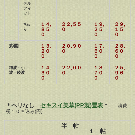
テル
フィ
ット
１４,
２２,５５
１９,
２９,
ちゅ
８５
０
２５
１５
ら
０
０
０
彩園
１３,
２０,９０
１７,
２８,
２０
０
６０
６０
０
０
０
１４,
２２,００
１８,
２５,
穂波・小
波・綾波
３０
０
７０
９６
０
０
０
＊ヘリなし
セキスイ美草(PP製)畳表
＊
消費
税１０％込み(円)
半 帖
１ 帖