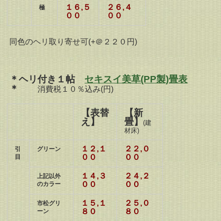
１６,５
２６,４
極
００
００
同色のヘリ取り寄せ可(+＠２２０円)
＊ヘリ付き１帖
セキスイ美草(PP製)畳表
＊
消費税１０％込み
(円)
【表替
【新
え】
畳】
(建
材床)
１２,１
２２,０
引
グリーン
００
００
目
１４,３
２４,２
上記以外
００
００
のカラー
１５,１
２５,０
市松グリ
８０
８０
ーン