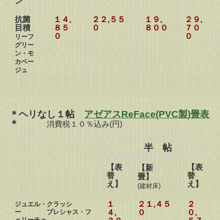
ン
抗菌
１４,
２２,５５
１９,
２９
,
目積
８５
０
８００
７０
０
０
リーフ
グリー
ン・モ
カベー
ジュ
＊ヘリなし１帖
アゼアスReFace(PVC製)畳表
＊
消費税１０％込み(円)
半 帖
１
【表
【表
【新
替
替
畳】
え】
え】
(建材床)
１
２１,４５
２
ジュエル・クラッシ
ー プレシャス・フ
４,
０
０,
ェリーチェ