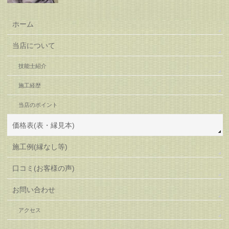
ホーム
当店について
技能士紹介
施工経歴
当店のポイント
価格表(表・縁見本)
施工例(縁なし等)
口コミ(お客様の声)
お問い合わせ
アクセス