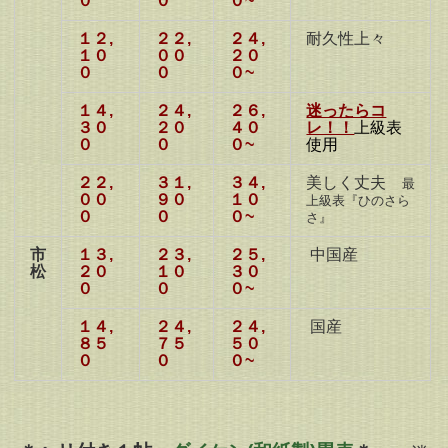
０
０
０~
１２,
２２,
２４,
耐久性上々
１０
００
２０
０
０
０~
１４,
２４,
２６,
迷ったらコ
３０
２０
４０
レ！！
上級表
０
０
０~
使用
２２,
３１,
３４,
美しく丈夫
最
００
９０
１０
上級表『ひのさら
０
０
０~
さ』
市
１３,
２３,
２５,
中国産
松
２０
１０
３０
０
０
０~
１４,
２４,
２４,
国産
８５
７５
５０
０
０
０~