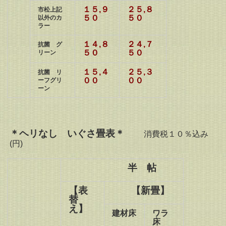
１５,９
２５,８
市松上記
５０
５０
以外のカ
ラー
１４,８
２４,７
抗菌 グ
５０
５０
リーン
１５,４
２５,３
抗菌 リ
００
００
ーフグリ
ーン
＊ヘリなし いぐさ畳表＊
消費税１０％込み
(円)
半 帖
【表
【新畳】
替
え】
建材床
ワラ
床