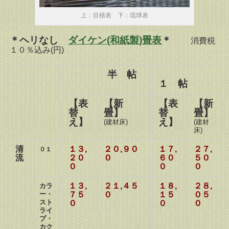
上：目積表 下：琉球表
＊ヘリなし
ダイケン(和紙製)畳表
＊
消費税
１０％込み(円)
半 帖
１ 帖
【表
【新
【表
【新
替
畳】
替
畳】
え】
え】
(建材床)
(建材
床)
清
１３,
２０,９０
１７,
２７,
０１
流
２０
０
６０
５０
０
０
０
１３,
２１,４５
１８,
２８,
カラ
ー・
７５
０
１５
０５
スト
０
０
０
ライ
プ・
カク