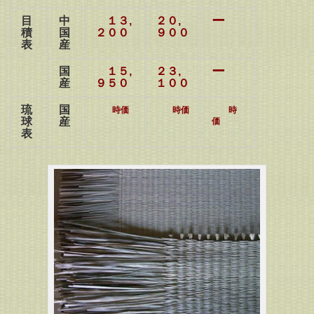
ー
目
中
１３,
２０,
積
国
２００
９００
表
産
ー
国
１５,
２３,
産
９５０
１００
琉
国
時価
時価
時
球
産
価
表