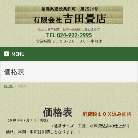
明治１９年創業 日本一の技術に真心込めて
TEL
024-922-2995
営業時間 ７：００-２０：００ 年中無休
MENU
価格表
HOME
»
価格表
価格表
消費税１０％込み
価格
（令和８年７月１０日現在）
（通常サイズ 工賃、材料費込みの仕上がり
価格。本間・巾広は割増しとなります。）