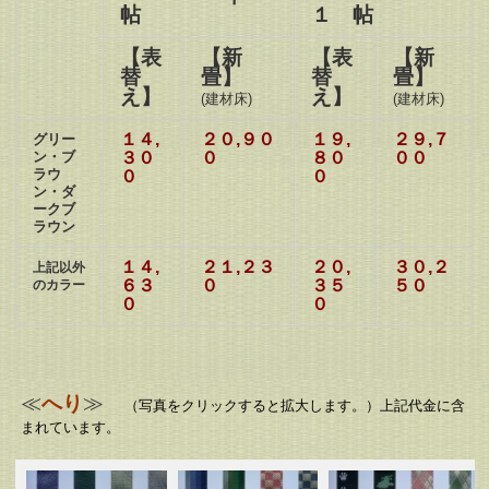
帖
１ 帖
【表
【新
【表
【新
替
畳】
替
畳】
え】
え】
(建材床)
(建材床)
１４,
２０,９０
１９,
２９,７
グリー
ン・ブ
３０
０
８０
００
ラウ
０
０
ン・ダ
ークブ
ラウン
１４,
２１,２３
２０,
３０,２
上記以外
６３
０
３５
５０
のカラー
０
０
≪
へり
≫
（写真をクリックすると拡大します。）上記代金に含
まれています。