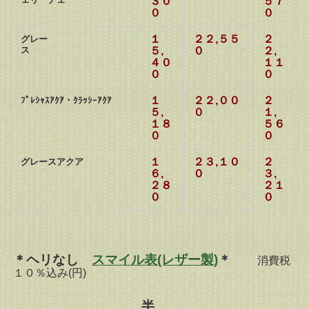
３０
５７
０
０
１
２２,５５
２
グレー
ス
５,
０
２,
４０
１１
０
０
１
２２,００
２
ﾌﾟﾚｼｬｽｱｸｱ・ｸﾗｯｼｰｱｸｱ
５,
０
１,
１８
５６
０
０
１
２３,１０
２
グレースアクア
６,
０
３,
２８
２１
０
０
＊ヘリなし
スマイル表(レザー製)
＊
消費税
１０％込み(円)
半