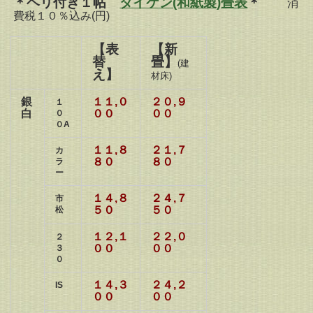
＊ヘリ付き１帖
ダイケン(和紙製)畳表
＊
消
費税１０％込み(円)
【表
【新
替
畳】
(建
え】
材床)
銀
１１,０
２０,９
１
白
００
００
０
０A
１１,８
２１,７
カ
８０
８０
ラ
ー
１４,８
２４,７
市
５０
５０
松
１２,１
２２,０
２
００
００
３
０
１４,３
２４,２
IS
００
００