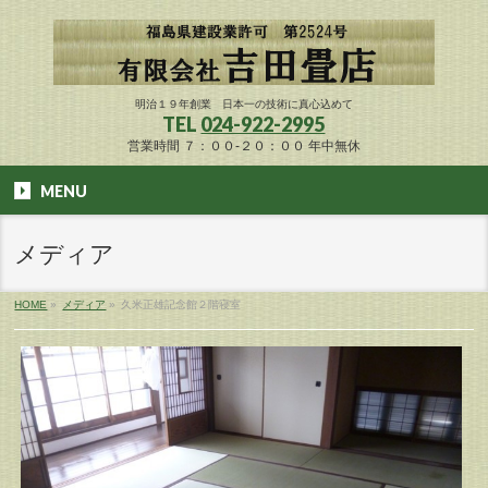
明治１９年創業 日本一の技術に真心込めて
TEL
024-922-2995
営業時間 ７：００-２０：００ 年中無休
MENU
メディア
HOME
»
メディア
»
久米正雄記念館２階寝室