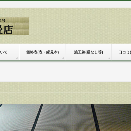
いて
価格表(表・縁見本)
施工例(縁なし等)
口コミ