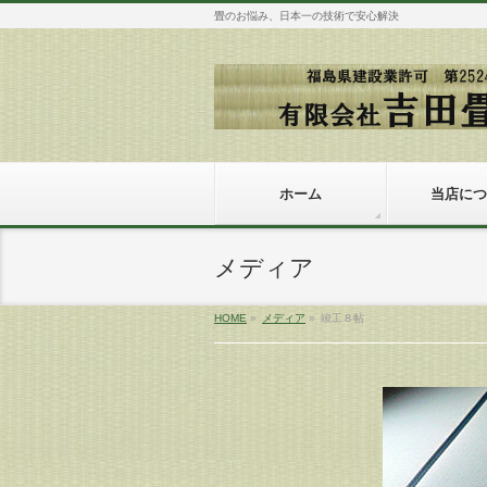
畳のお悩み、日本一の技術で安心解決
ホーム
当店につ
メディア
HOME
»
メディア
»
竣工８帖