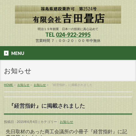
明治１９年創業 日本一の技術に真心込めて
TEL
024-922-2995
営業時間 ７：００-２０：００ 年中無休
MENU
お知らせ
HOME
»
お知らせ
»
お知らせ
»
『経営指針』に掲載されました
『経営指針』に掲載されました
投稿日 : 2015年6月4日 | カテゴリー :
お知らせ
先日取材のあった商工会議所の小冊子『経営指針』に記