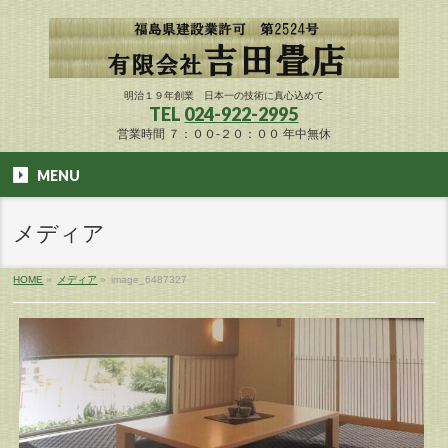
明治１９年創業 日本一の技術に真心込めて
TEL
024-922-2995
営業時間 ７：００-２０：００ 年中無休
MENU
メディア
HOME
»
メディア
»
image_6487327