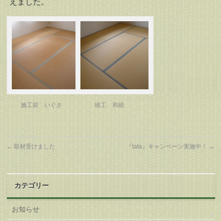
えました。
施工前 いぐさ
竣工 和紙
←
取材受けました
『tata』キャンペーン実施中！
→
カテゴリー
お知らせ