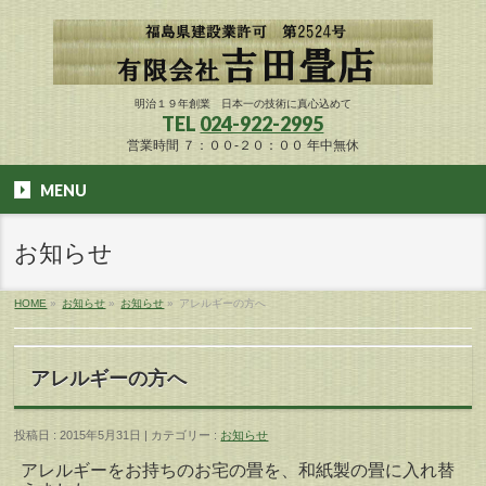
明治１９年創業 日本一の技術に真心込めて
TEL
024-922-2995
営業時間 ７：００-２０：００ 年中無休
MENU
お知らせ
HOME
»
お知らせ
»
お知らせ
»
アレルギーの方へ
アレルギーの方へ
投稿日 : 2015年5月31日 | カテゴリー :
お知らせ
アレルギーをお持ちのお宅の畳を、和紙製の畳に入れ替