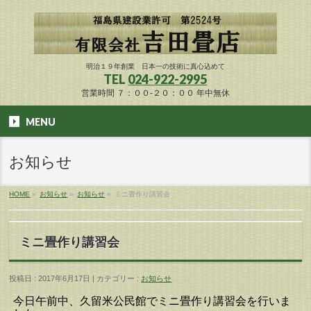
明治１９年創業 日本一の技術に真心込めて
TEL
024-922-2995
営業時間 ７：００-２０：００ 年中無休
MENU
お知らせ
HOME
»
お知らせ
»
お知らせ
»
ミニ畳作り講習会
ミニ畳作り講習会
投稿日 : 2017年6月17日 | カテゴリー :
お知らせ
今日午前中、久留米公民館でミニ畳作り講習会を行いま