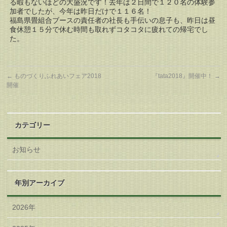
る暇もないほどの大盛況です！
去年は２日間で１２０名の体験参
加者でしたが、今年は昨日だけで１１６名！
福島県畳組合ブースの責任者の社長も手伝いの息子も、昨日は昼
食休憩１５分で休む時間も取れずコタコタに疲れての帰宅でし
た。
←
ものづくりふれあいフェア2018
『tata2018』開催中！
→
開催
カテゴリー
お知らせ
年別アーカイブ
2026年