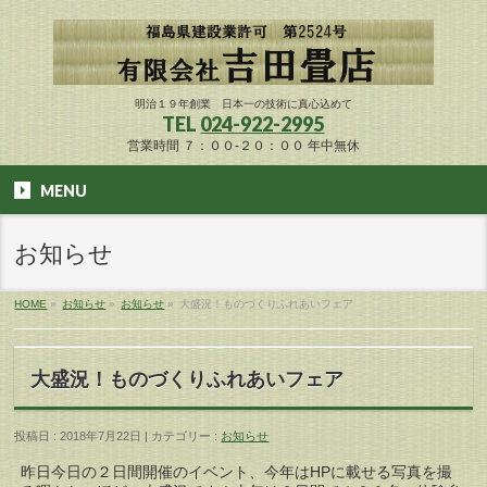
明治１９年創業 日本一の技術に真心込めて
TEL
024-922-2995
営業時間 ７：００-２０：００ 年中無休
MENU
お知らせ
HOME
»
お知らせ
»
お知らせ
»
大盛況！ものづくりふれあいフェア
大盛況！ものづくりふれあいフェア
投稿日 : 2018年7月22日 | カテゴリー :
お知らせ
昨日今日の２日間開催のイベント、今年はHPに載せる写真を撮