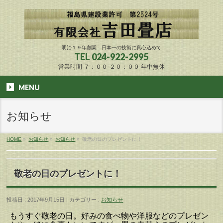
明治１９年創業 日本一の技術に真心込めて
TEL
024-922-2995
営業時間 ７：００-２０：００ 年中無休
MENU
お知らせ
HOME
»
お知らせ
»
お知らせ
»
敬老の日のプレゼントに！
敬老の日のプレゼントに！
投稿日 : 2017年9月15日 | カテゴリー :
お知らせ
もうすぐ敬老の日。好みの食べ物や洋服などのプレゼン