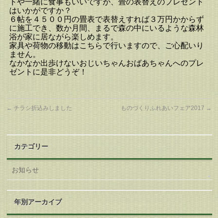
トや一緒に食事もいいですが、畳の表替えのプレゼント
はいかがですか？
６帖を４５００円の畳表で表替えすれば３万円かからず
に施工でき、数か月間、まるで森の中にいるような森林
浴が家に居ながら楽しめます。
家具や荷物の移動はこちらで行いますので、ご心配いり
ません。
なかなか出歩けないおじいちゃんおばあちゃんへのプレ
ゼントに是非どうぞ！
←
チラシ折込みしました
ものづくりふれあいフェア2017
→
カテゴリー
お知らせ
年別アーカイブ