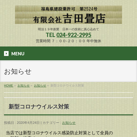
明治１９年創業 日本一の技術に真心込めて
TEL
024-922-2995
営業時間 ７：００-２０：００ 年中無休
MENU
お知らせ
HOME
»
お知らせ
»
お知らせ
»
新型コロナウイルス対策
新型コロナウイルス対策
投稿日 : 2020年4月24日 | カテゴリー :
お知らせ
当店では新型コロナウイルス感染防止対策として全員の