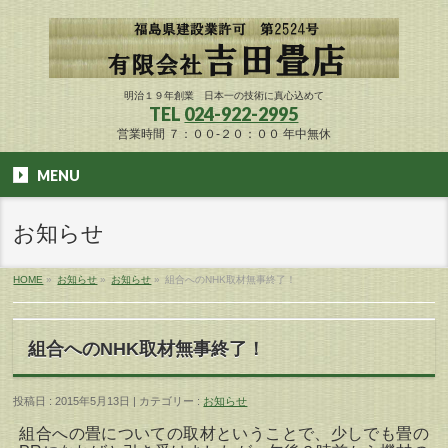
明治１９年創業 日本一の技術に真心込めて
TEL
024-922-2995
営業時間 ７：００-２０：００ 年中無休
MENU
お知らせ
HOME
»
お知らせ
»
お知らせ
»
組合へのNHK取材無事終了！
組合へのNHK取材無事終了！
投稿日 : 2015年5月13日 | カテゴリー :
お知らせ
組合への畳についての取材ということで、少しでも畳の