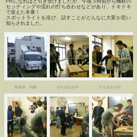
PRになればと引き受けましたが、午後３時前から機材の
セッティングや流れの打ち合わせなどがあり、ドキドキ
で迎えた本番！
スポットライトを浴び、話すことがどんなに大変か思い
知らされました。
取材車 到着
打ち合わせ中
打ち合わせ中