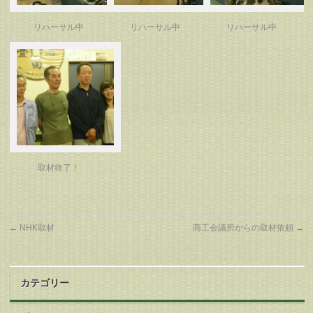
リハーサル中
リハーサル中
リハーサル中
取材終了！
←
NHK取材
商工会議所からの取材依頼
→
カテゴリー