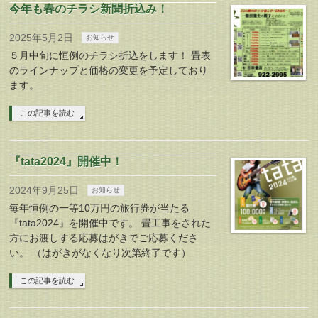
今年も春のチラシ新聞折込み！
2025年5月2日
お知らせ
５月中旬に恒例のチラシ折込をします！ 畳表
のラインナップと価格の変更を予定しており
ます。
この記事を読む
『tata2024』開催中！
2024年9月25日
お知らせ
毎年恒例の一等10万円の旅行券が当たる
『tata2024』を開催中です。 畳工事をされた
方にお渡しする応募はがきでご応募くださ
い。 （はがきがなくなり次第終了です）
この記事を読む