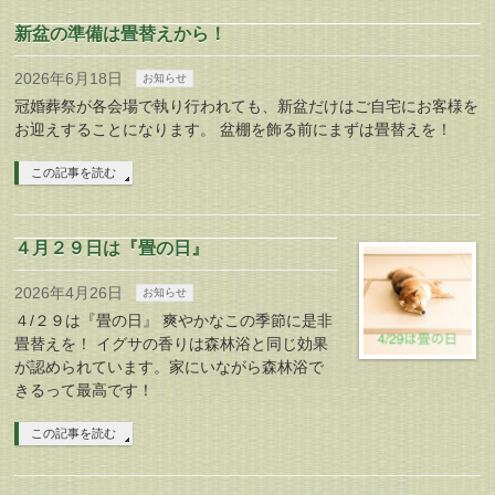
新盆の準備は畳替えから！
2026年6月18日
お知らせ
冠婚葬祭が各会場で執り行われても、新盆だけはご自宅にお客様を
お迎えすることになります。 盆棚を飾る前にまずは畳替えを！
この記事を読む
４月２９日は『畳の日』
2026年4月26日
お知らせ
４/２９は『畳の日』 爽やかなこの季節に是非
畳替えを！ イグサの香りは森林浴と同じ効果
が認められています。家にいながら森林浴で
きるって最高です！
この記事を読む