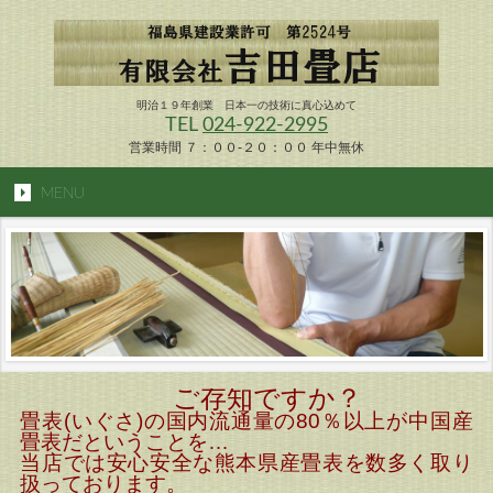
明治１９年創業 日本一の技術に真心込めて
TEL
024-922-2995
営業時間 ７：００-２０：００ 年中無休
MENU
ご存知ですか？
畳表(いぐさ)の国内流通量の80％以上が中国産
畳表だということを…
当店では安心安全な熊本県産畳表を数多く取り
扱っております。