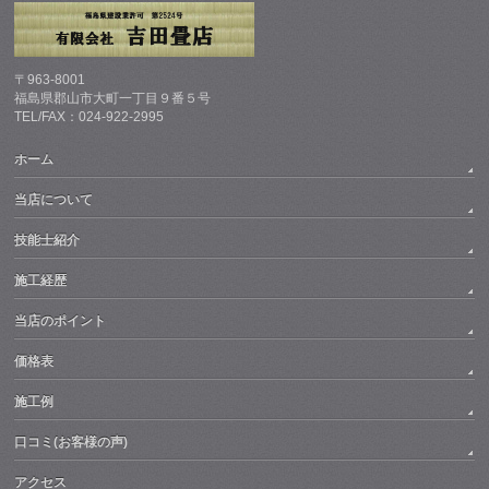
〒963-8001
福島県郡山市大町一丁目９番５号
TEL/FAX：024-922-2995
ホーム
当店について
技能士紹介
施工経歴
当店のポイント
価格表
施工例
口コミ(お客様の声)
アクセス