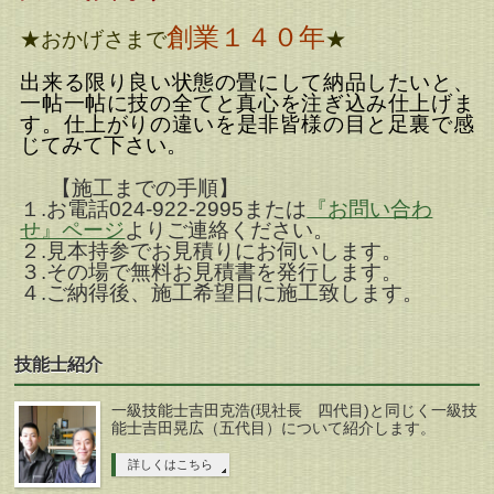
創業１４０年
★おかげさまで
★
出来る限り良い状態の畳にして納品したいと、
一帖一帖に技の全てと真心を注ぎ込み仕上げま
す。
仕上がりの違いを是非皆様の目と足裏で感
じてみて下さい。
【施工までの手順】
１.お電話024-922-2995または
『お問い合わ
せ』ページ
よりご連絡ください。
２.見本持参でお見積りにお伺いします。
３.その場で無料お見積書を発行します。
４.ご納得後、施工希望日に施工致します。
技能士紹介
一級技能士吉田克浩(現社長 四代目)と同じく一級技
能士吉田晃広（五代目）について紹介します。
詳しくはこちら