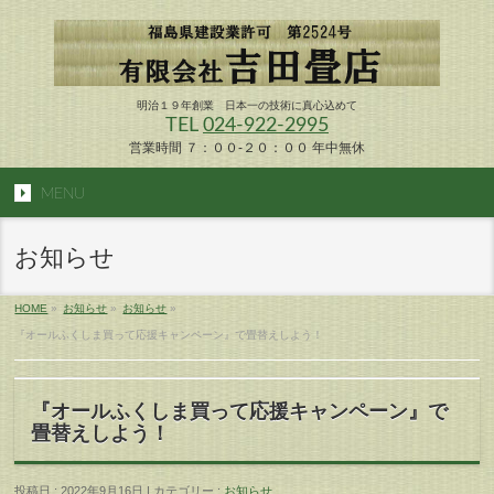
明治１９年創業 日本一の技術に真心込めて
TEL
024-922-2995
営業時間 ７：００-２０：００ 年中無休
MENU
お知らせ
HOME
»
お知らせ
»
お知らせ
»
『オールふくしま買って応援キャンペーン』で畳替えしよう！
『オールふくしま買って応援キャンペーン』で
畳替えしよう！
投稿日 : 2022年9月16日 | カテゴリー :
お知らせ